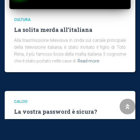
CULTURA
La solita merda all’italiana
Alla trasmissione televisiva in onda sul canale principale
della televisione italiana, è stato invitato il figlio di Totò
Riina, il più famoso boss della mafia italiana. Il cognome
che è stato portato nelle case di
Read more
CALCIO
La vostra password è sicura?
Le password sono sempre state le nostre maledizioni; ne
dobbiamo ricordare una marea: codice fiscale, pin del
telefono, password del computer, quella della casella di