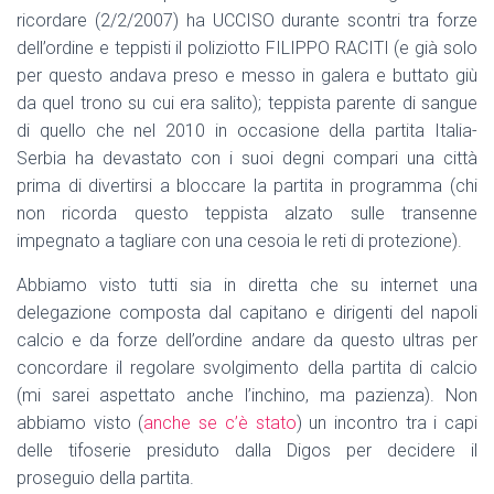
ricordare (2/2/2007) ha UCCISO durante scontri tra forze
dell’ordine e teppisti il poliziotto FILIPPO RACITI (e già solo
per questo andava preso e messo in galera e buttato giù
da quel trono su cui era salito); teppista parente di sangue
di quello che nel 2010 in occasione della partita Italia-
Serbia ha devastato con i suoi degni compari una città
prima di divertirsi a bloccare la partita in programma (chi
non ricorda questo teppista alzato sulle transenne
impegnato a tagliare con una cesoia le reti di protezione).
Abbiamo visto tutti sia in diretta che su internet una
delegazione composta dal capitano e dirigenti del napoli
calcio e da forze dell’ordine andare da questo ultras per
concordare il regolare svolgimento della partita di calcio
(mi sarei aspettato anche l’inchino, ma pazienza). Non
abbiamo visto (
anche se c’è stato
) un incontro tra i capi
delle tifoserie presiduto dalla Digos per decidere il
proseguio della partita.