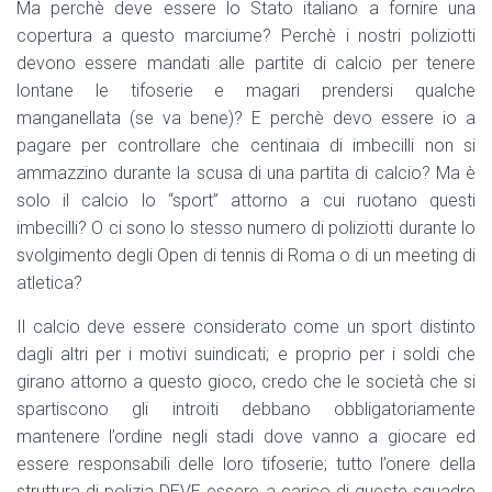
Ma perchè deve essere lo Stato italiano a fornire una
copertura a questo marciume? Perchè i nostri poliziotti
devono essere mandati alle partite di calcio per tenere
lontane le tifoserie e magari prendersi qualche
manganellata (se va bene)? E perchè devo essere io a
pagare per controllare che centinaia di imbecilli non si
ammazzino durante la scusa di una partita di calcio? Ma è
solo il calcio lo “sport” attorno a cui ruotano questi
imbecilli? O ci sono lo stesso numero di poliziotti durante lo
svolgimento degli Open di tennis di Roma o di un meeting di
atletica?
Il calcio deve essere considerato come un sport distinto
dagli altri per i motivi suindicati; e proprio per i soldi che
girano attorno a questo gioco, credo che le società che si
spartiscono gli introiti debbano obbligatoriamente
mantenere l’ordine negli stadi dove vanno a giocare ed
essere responsabili delle loro tifoserie; tutto l’onere della
struttura di polizia DEVE essere a carico di queste squadre