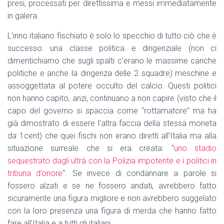
presi, processati per direttissima e messi immediatamente
in galera.
L’inno italiano fischiato è solo lo specchio di tutto ciò che è
successo: una classe politica e dirigenziale (non ci
dimentichiamo che sugli spalti c’erano le massime cariche
politiche e anche la dirigenza delle 2 squadre) meschine e
assoggettata al potere occulto del calcio. Questi politici
non hanno capito, anzi, continuano a non capire (visto che il
capo del governo si spaccia come “rottamatore” ma ha
già dimostrato di essere l’altra faccia della stessa moneta
da 1cent) che quei fischi non erano diretti all’Italia ma alla
situazione surreale che si era creata: “
uno stadio
sequestrato dagli ultrà con la Polizia impotente e i politici in
tribuna d’onore
“. Se invece di condannare a parole si
fossero alzati e se ne fossero andati, avrebbero fatto
sicuramente una figura migliore e non avrebbero suggelato
con la loro presenza una figura di merda che hanno fatto
fare all’Italia e a tutti gli italiani.