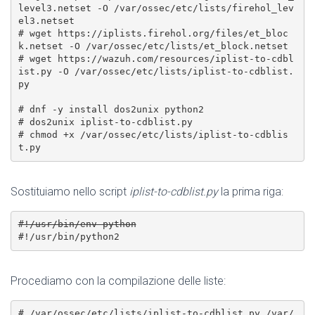
level3.netset -O /var/ossec/etc/lists/firehol_lev
el3.netset

# wget https://iplists.firehol.org/files/et_bloc
k.netset -O /var/ossec/etc/lists/et_block.netset

# wget https://wazuh.com/resources/iplist-to-cdbl
ist.py -O /var/ossec/etc/lists/iplist-to-cdblist.
py

# dnf -y install dos2unix python2

# dos2unix iplist-to-cdblist.py

# chmod +x /var/ossec/etc/lists/iplist-to-cdblis
t.py
Sostituiamo nello script
iplist-to-cdblist.py
la prima riga:
#!/usr/bin/env python
#!/usr/bin/python2
Procediamo con la compilazione delle liste:
# /var/ossec/etc/lists/iplist-to-cdblist.py /var/