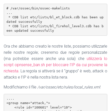
# /var/ossec/bin/ossec-makelists

...

 * CDB list etc/lists/bl_et_block.cdb has been up
dated successfully

 * CDB list etc/lists/bl_firehol_level3.cdb has b
een updated successfully
Ora che abbiamo creato le nostre liste, possiamo utilizzarle
nelle nostre regole; creeremo due regole personalizzate
(ma potrebbe essere anche una sola) che
utilizzerà lo
script opnsense_ban.sh per bloccare l’IP da cui proviene la
richiesta
. La regola si attiverà se il “gruppo” è web, attack o
attacks e l’IP è nella nostra lista nera.
Modifichiamo il file
/var/ossec/etc/rules/local_rules.xml
:
....

<group name="attack,">

    <rule id="100601" level="10">
