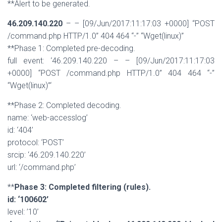
**Alert to be generated.
46.209.140.220
– – [09/Jun/2017:11:17:03 +0000] “POST
/command.php HTTP/1.0” 404 464 “-” “Wget(linux)”
**Phase 1: Completed pre-decoding.
full event: ‘46.209.140.220 – – [09/Jun/2017:11:17:03
+0000] “POST /command.php HTTP/1.0” 404 464 “-”
“Wget(linux)”‘
**Phase 2: Completed decoding.
name: ‘web-accesslog’
id: ‘404’
protocol: ‘POST’
srcip: ‘46.209.140.220’
url: ‘/command.php’
**
Phase 3: Completed filtering (rules).
id: ‘100602’
level: ’10’