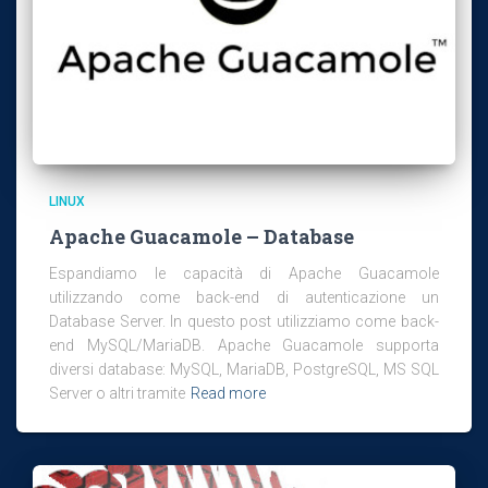
LINUX
Apache Guacamole – Database
Espandiamo le capacità di Apache Guacamole
utilizzando come back-end di autenticazione un
Database Server. In questo post utilizziamo come back-
end MySQL/MariaDB. Apache Guacamole supporta
diversi database: MySQL, MariaDB, PostgreSQL, MS SQL
Server o altri tramite
Read more