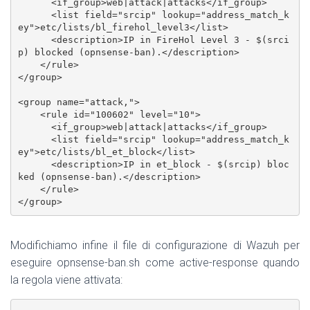
      <if_group>web|attack|attacks</if_group>

      <list field="srcip" lookup="address_match_k
ey">etc/lists/bl_firehol_level3</list>

      <description>IP in FireHol Level 3 - $(srci
p) blocked (opnsense-ban).</description>

    </rule>

</group>

<group name="attack,">

    <rule id="100602" level="10">

      <if_group>web|attack|attacks</if_group>

      <list field="srcip" lookup="address_match_k
ey">etc/lists/bl_et_block</list>

      <description>IP in et_block - $(srcip) bloc
ked (opnsense-ban).</description>

    </rule>

</group>
Modifichiamo infine il file di configurazione di Wazuh per
eseguire opnsense-ban.sh come active-response quando
la regola viene attivata: