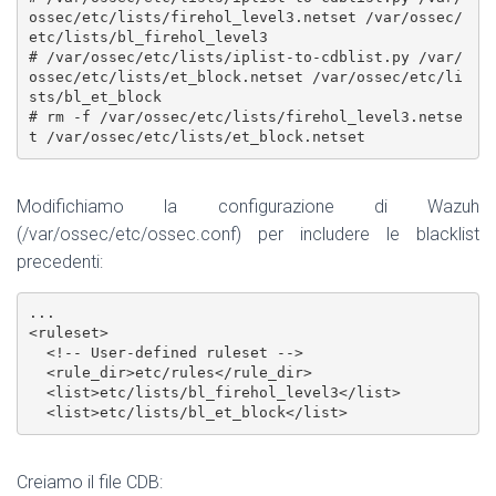
ossec/etc/lists/firehol_level3.netset /var/ossec/
etc/lists/bl_firehol_level3

# /var/ossec/etc/lists/iplist-to-cdblist.py /var/
ossec/etc/lists/et_block.netset /var/ossec/etc/li
sts/bl_et_block

# rm -f /var/ossec/etc/lists/firehol_level3.netse
Modifichiamo la configurazione di Wazuh
(/var/ossec/etc/ossec.conf) per includere le blacklist
precedenti:
...

<ruleset>

  <!-- User-defined ruleset -->

  <rule_dir>etc/rules</rule_dir>

  <list>etc/lists/bl_firehol_level3</list>

  <list>etc/lists/bl_et_block</list>
Creiamo il file CDB: