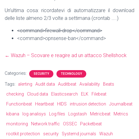
Un’ultima cosa: ricordatevi di automatizzare il download
delle liste almeno 2/3 volte a settimana (crontab …..)
<command>firewall-drop</command>
<command>opnsense-ban</command>
← Wazuh – Scovare e reagire ad un attacco Shellshock
Categories:
SECURITY
TECHNOLOGY
Tags:
alerting
Audit data
Auditbeat
Availability
Beats
checking
Cloud data
Elasticsearch
ELK
Filebeat
Functionbeat
Heartbeat
HIDS
intrusion detection
Journalbeat
kibana
log analisys
Log files
Logstash
Metricbeat
Metrics
monitoring
Network traffic
OSSEC
Packetbeat
rootkit protection
security
Systemd journals
Wazuh