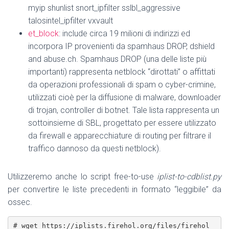
myip shunlist snort_ipfilter sslbl_aggressive
talosintel_ipfilter vxvault
et_block
: include circa 19 milioni di indirizzi ed
incorpora IP provenienti da spamhaus DROP, dshield
and abuse.ch. Spamhaus DROP (una delle liste più
importanti) rappresenta netblock “dirottati” o affittati
da operazioni professionali di spam o cyber-crimine,
utilizzati cioè per la diffusione di malware, downloader
di trojan, controller di botnet. Tale lista rappresenta un
sottoinsieme di SBL, progettato per essere utilizzato
da firewall e apparecchiature di routing per filtrare il
traffico dannoso da questi netblock).
Utilizzeremo anche lo script free-to-use
iplist-to-cdblist.py
per convertire le liste precedenti in formato “leggibile” da
ossec.
# wget https://iplists.firehol.org/files/firehol_