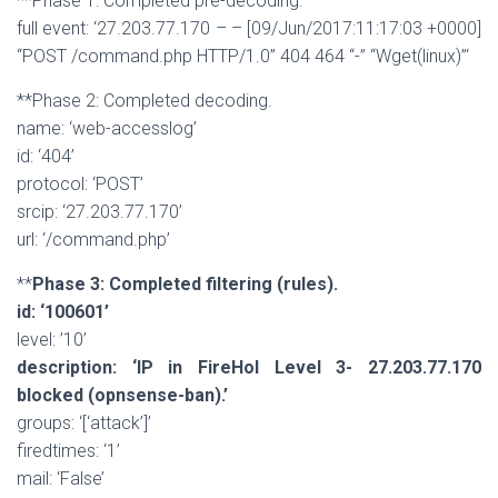
**Phase 1: Completed pre-decoding.
full event: ‘27.203.77.170 – – [09/Jun/2017:11:17:03 +0000]
“POST /command.php HTTP/1.0” 404 464 “-” “Wget(linux)”‘
**Phase 2: Completed decoding.
name: ‘web-accesslog’
id: ‘404’
protocol: ‘POST’
srcip: ‘27.203.77.170’
url: ‘/command.php’
**
Phase 3: Completed filtering (rules).
id: ‘100601’
level: ’10’
description: ‘IP in FireHol Level 3- 27.203.77.170
blocked (opnsense-ban).’
groups: ‘[‘attack’]’
firedtimes: ‘1’
mail: ‘False’