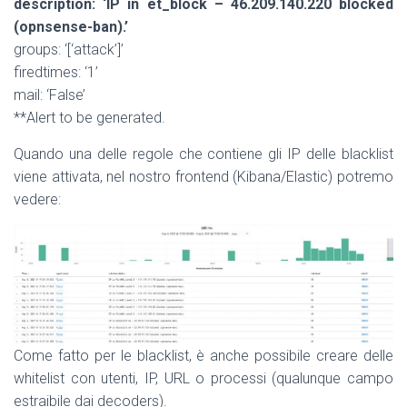
description: ‘IP in et_block – 46.209.140.220 blocked
(opnsense-ban).’
groups: ‘[‘attack’]’
firedtimes: ‘1’
mail: ‘False’
**Alert to be generated.
Quando una delle regole che contiene gli IP delle blacklist
viene attivata, nel nostro frontend (Kibana/Elastic) potremo
vedere:
Come fatto per le blacklist, è anche possibile creare delle
whitelist con utenti, IP, URL o processi (qualunque campo
estraibile dai decoders).