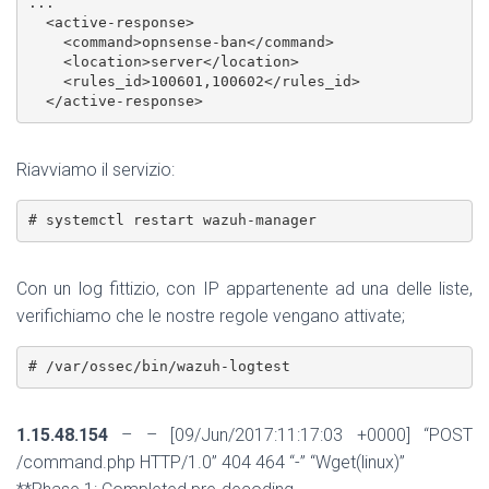
...

  <active-response>

    <command>opnsense-ban</command>

    <location>server</location>

    <rules_id>100601,100602</rules_id>

  </active-response>
Riavviamo il servizio:
# systemctl restart wazuh-manager
Con un log fittizio, con IP appartenente ad una delle liste,
verifichiamo che le nostre regole vengano attivate;
# /var/ossec/bin/wazuh-logtest
1.15.48.154
– – [09/Jun/2017:11:17:03 +0000] “POST
/command.php HTTP/1.0” 404 464 “-” “Wget(linux)”