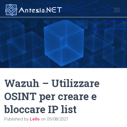
TOGG
Wazuh – Utilizzare
OSINT per creare e
bloccare IP list
Published by
Lello
on
05/08/2021