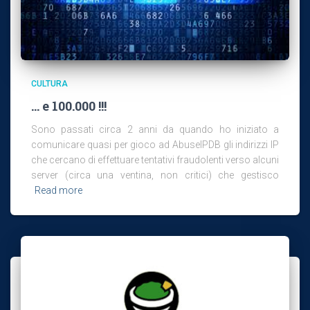
CULTURA
… e 100.000 !!!
Sono passati circa 2 anni da quando ho iniziato a
comunicare quasi per gioco ad AbuseIPDB gli indirizzi IP
che cercano di effettuare tentativi fraudolenti verso alcuni
server (circa una ventina, non critici) che gestisco
Read more