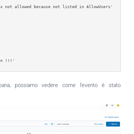
x not allowed because not listed in AllowUsers'

n !!!'

ibana, possiamo vedere come l’evento è stato