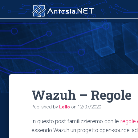
Wazuh – Regole
Published by
Lello
on
12/07/2020
In questo post familizzieremo con le
regole
essendo Wazuh un progetto open-source, ad 