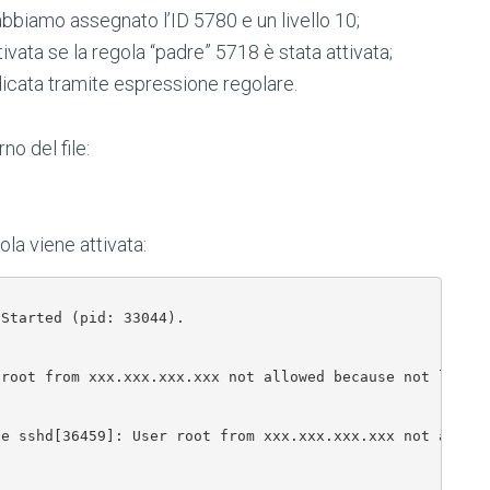
 abbiamo assegnato l’ID 5780 e un livello 10;
tivata se la regola “padre” 5718 è stata attivata;
dicata tramite espressione regolare.
no del file:
la viene attivata:
Started (pid: 33044).

 root from xxx.xxx.xxx.xxx not allowed because not liste
e sshd[36459]: User root from xxx.xxx.xxx.xxx not allowe