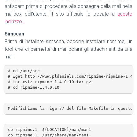
antispam prima di procedere alla consegna della mail nella
mailbox dell’utente. Il sito ufficiale lo trovate a
questo
indirizzo
.
Simscan
Prima di installare simscan, occorre installare ripmime, un
tool che ci permette di manipolare gli attachment da una
mail.
# cd /usr/src

# wget http://www.pldaniels.com/ripmime/ripmime-1.4.0
# tar xvfz ripmime-1.4.0.10.tar.gz

# cd ripmime-1.4.0.10
Modifichiamo la riga 77 del file Makefile in questo 
cp ripmime.1  ${LOCATION}/man/man1
cp ripmime.1  /usr/share/man/man1