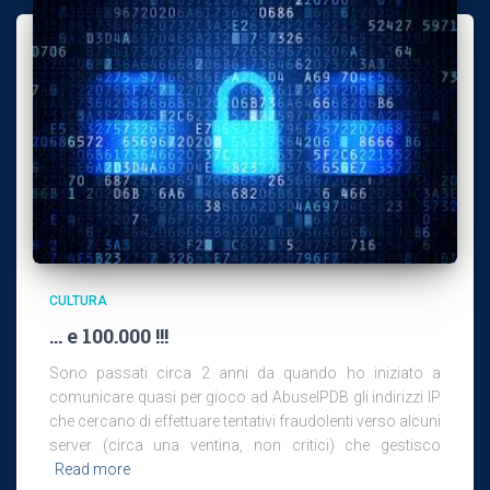
CULTURA
… e 100.000 !!!
Sono passati circa 2 anni da quando ho iniziato a
comunicare quasi per gioco ad AbuseIPDB gli indirizzi IP
che cercano di effettuare tentativi fraudolenti verso alcuni
server (circa una ventina, non critici) che gestisco
Read more