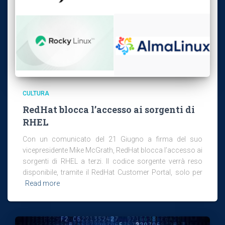
CULTURA
RedHat blocca l’accesso ai sorgenti di
RHEL
Con un comunicato del 21 Giugno a firma del suo
vicepresidente Mike McGrath, RedHat blocca l’accesso ai
sorgenti di RHEL a terzi. Il codice sorgente verrà reso
disponibile, tramite il RedHat Customer Portal, solo per
Read more