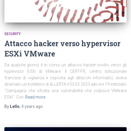
SECURITY
Attacco hacker verso hypervisor
ESXi VMware
Da qualche giorno è in corso un attacco hacker rivolto verso gli
hypervisor ESXi di VMware. Il CERT-FR, centro istituzionale
francese di vigilanza e risposta agli attacchi informatici, aveva
diramato un bollettino di ALLERTA il 03.02.2023 alle ore 19 intitolato
“Campagna che sfrutta una vulnerabilità che colpisce VMware
ESXi“. Con
Read more
By
Lello
,
4 years
ago