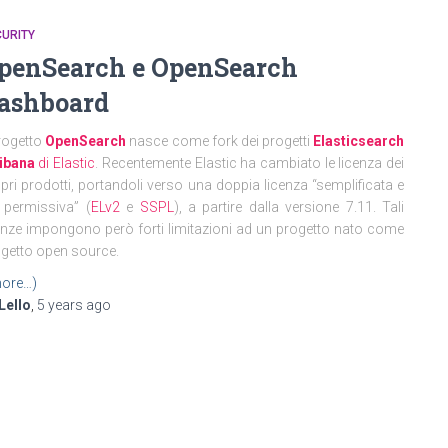
URITY
penSearch e OpenSearch
ashboard
progetto
OpenSearch
nasce come fork dei progetti
Elasticsearch
ibana
di Elastic
. Recentemente Elastic ha cambiato le licenza dei
pri prodotti, portandoli verso una doppia licenza “semplificata e
 permissiva” (
ELv2
e
SSPL
), a partire dalla versione 7.11. Tali
enze impongono però forti limitazioni ad un progetto nato come
getto open source.
ore…)
Lello
,
5 years
ago