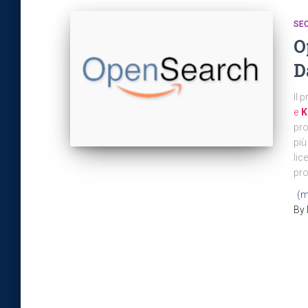
SEC
O
D
Il 
e
K
pro
più
lic
pro
(m
By