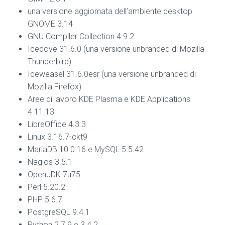
una versione aggiornata dell’ambiente desktop
GNOME 3.14
GNU Compiler Collection 4.9.2
Icedove 31.6.0 (una versione unbranded di Mozilla
Thunderbird)
Iceweasel 31.6.0esr (una versione unbranded di
Mozilla Firefox)
Aree di lavoro KDE Plasma e KDE Applications
4.11.13
LibreOffice 4.3.3
Linux 3.16.7-ckt9
MariaDB 10.0.16 e MySQL 5.5.42
Nagios 3.5.1
OpenJDK 7u75
Perl 5.20.2
PHP 5.6.7
PostgreSQL 9.4.1
Python 2.7.9 e 3.4.2