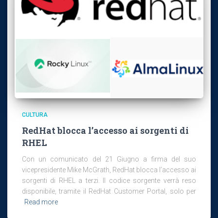
CULTURA
RedHat blocca l’accesso ai sorgenti di
RHEL
Con un comunicato del 21 Giugno a firma del suo
vicepresidente Mike McGrath, RedHat blocca l’accesso ai
sorgenti di RHEL a terzi. Il codice sorgente verrà reso
disponibile, tramite il RedHat Customer Portal, solo per
Read more