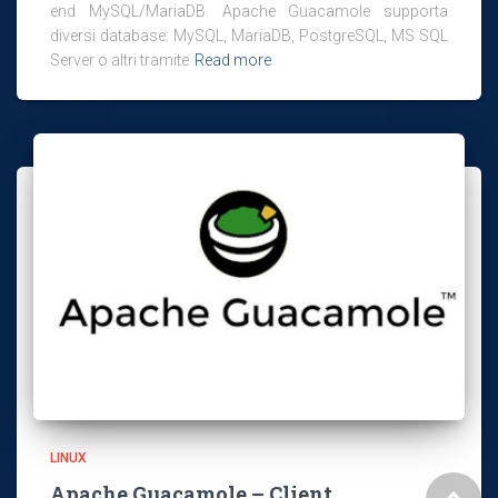
end MySQL/MariaDB. Apache Guacamole supporta
diversi database: MySQL, MariaDB, PostgreSQL, MS SQL
Server o altri tramite
Read more
LINUX
Apache Guacamole – Client