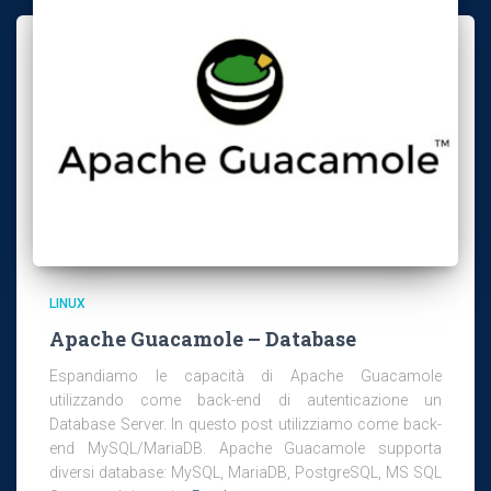
LINUX
Apache Guacamole – Database
Espandiamo le capacità di Apache Guacamole
utilizzando come back-end di autenticazione un
Database Server. In questo post utilizziamo come back-
end MySQL/MariaDB. Apache Guacamole supporta
diversi database: MySQL, MariaDB, PostgreSQL, MS SQL