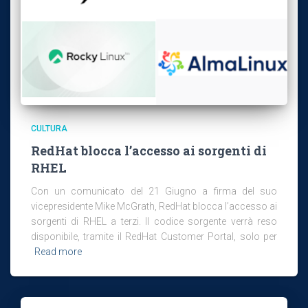
CULTURA
RedHat blocca l’accesso ai sorgenti di
RHEL
Con un comunicato del 21 Giugno a firma del suo
vicepresidente Mike McGrath, RedHat blocca l’accesso ai
sorgenti di RHEL a terzi. Il codice sorgente verrà reso
disponibile, tramite il RedHat Customer Portal, solo per
Read more