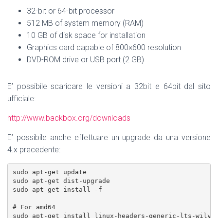
32-bit or 64-bit processor
512 MB of system memory (RAM)
10 GB of disk space for installation
Graphics card capable of 800×600 resolution
DVD-ROM drive or USB port (2 GB)
E’ possibile scaricare le versioni a 32bit e 64bit dal sito
ufficiale:
http://www.backbox.org/downloads
E’ possibile anche effettuare un upgrade da una versione
4.x precedente:
sudo apt-get update

sudo apt-get dist-upgrade

sudo apt-get install -f

# For amd64

sudo apt-get install linux-headers-generic-lts-wily l