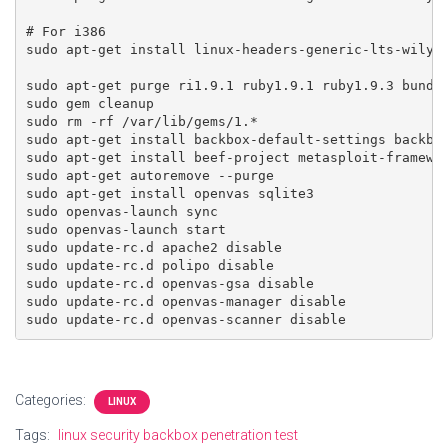
# For i386

sudo apt-get install linux-headers-generic-lts-wily l
sudo apt-get purge ri1.9.1 ruby1.9.1 ruby1.9.3 bundle
sudo gem cleanup

sudo rm -rf /var/lib/gems/1.*

sudo apt-get install backbox-default-settings backbox
sudo apt-get install beef-project metasploit-framewor
sudo apt-get autoremove --purge

sudo apt-get install openvas sqlite3

sudo openvas-launch sync

sudo openvas-launch start

sudo update-rc.d apache2 disable

sudo update-rc.d polipo disable

sudo update-rc.d openvas-gsa disable

sudo update-rc.d openvas-manager disable

sudo update-rc.d openvas-scanner disable
Categories:
LINUX
Tags:
linux security backbox penetration test