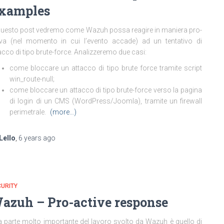
xamples
questo post vedremo come Wazuh possa reagire in maniera pro-
iva (nel momento in cui l’evento accade) ad un tentativo di
acco di tipo brute-force. Analizzeremo due casi:
come bloccare un attacco di tipo brute force tramite script
win_route-null;
come bloccare un attacco di tipo brute-force verso la pagina
di login di un CMS (WordPress/Joomla), tramite un firewall
perimetrale.
(more…)
Lello
,
6 years
ago
URITY
azuh – Pro-active response
 parte molto importante del lavoro svolto da Wazuh è quello di