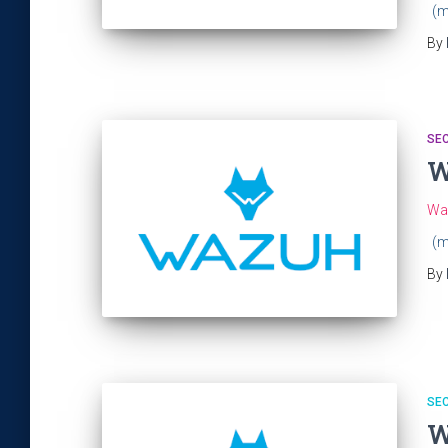
(m
By
SEC
W
Wa
(m
By
SEC
W