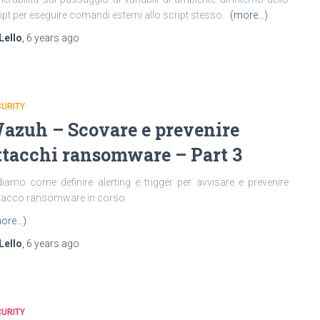
ipt per eseguire comandi esterni allo script stesso.
(more…)
Lello
,
6 years
ago
URITY
azuh – Scovare e prevenire
ttacchi ransomware – Part 3
iamo come definire alerting e trigger per avvisare e prevenire
ttacco ransomware in corso.
ore…)
Lello
,
6 years
ago
URITY