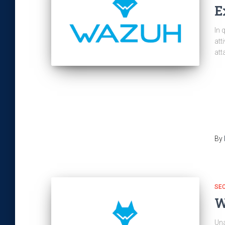
E
In 
att
att
By
SEC
W
Una