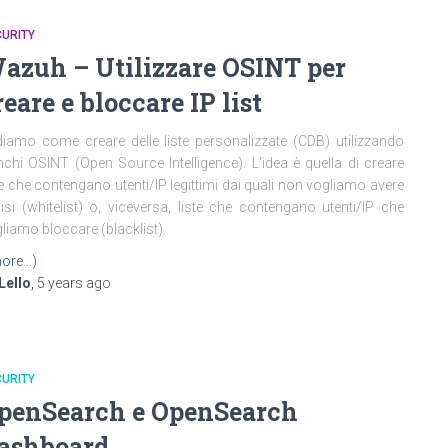
URITY
azuh – Utilizzare OSINT per
reare e bloccare IP list
iamo come creare delle liste personalizzate (CDB) utilizzando
nchi OSINT (Open Source Intelligence). L’idea è quella di creare
te che contengano utenti/IP legittimi dai quali non vogliamo avere
isi (whitelist) o, viceversa, liste che contengano utenti/IP che
liamo bloccare (blacklist).
ore…)
Lello
,
5 years
ago
URITY
penSearch e OpenSearch
ashboard