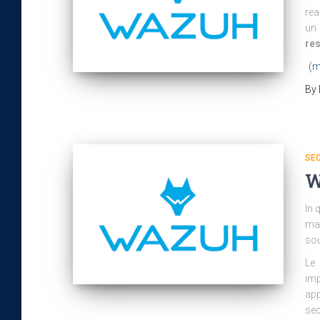
rea
un
re
(m
By
SEC
W
In 
ma
sou
Le 
imp
app
sec