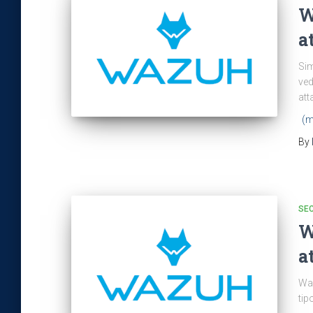
W
a
Si
ve
att
(m
By
SEC
W
a
Waz
tip