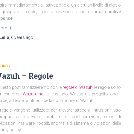
gire immediatamente all’attivazione di un alert, un livello di alert o
 gruppo di regole; questa reazione viene chiamata
active
sponse
.
ore…)
Lello
,
6 years
ago
URITY
azuh – Regole
questo post familizzieremo con le
regole di Wazuh
; le regole sono
ntenute da
Wazuh Inc
. e, essendo Wazuh un progetto open-
rce, ad esse contribuisce la community di Wazuh.
regole vengono utilizzate per
rilevare attacchi, intrusioni, uso
roprio del software, problemi di configurazione, errori di
licazioni, malware, rootkit, anomalie di sistema o violazioni delle
urity policy.