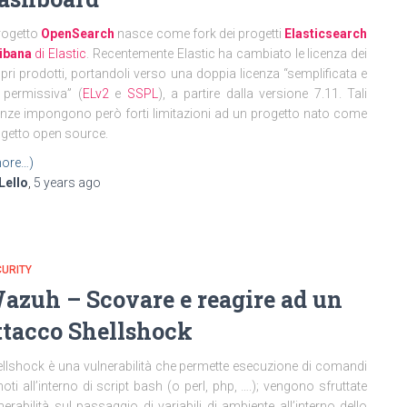
progetto
OpenSearch
nasce come fork dei progetti
Elasticsearch
ibana
di Elastic
. Recentemente Elastic ha cambiato le licenza dei
pri prodotti, portandoli verso una doppia licenza “semplificata e
 permissiva” (
ELv2
e
SSPL
), a partire dalla versione 7.11. Tali
enze impongono però forti limitazioni ad un progetto nato come
getto open source.
ore…)
Lello
,
5 years
ago
URITY
azuh – Scovare e reagire ad un
ttacco Shellshock
llshock è una vulnerabilità che permette esecuzione di comandi
oti all’interno di script bash (o perl, php, ….); vengono sfruttate
nerabilità sul passaggio di variabili di ambiente all’interno dello