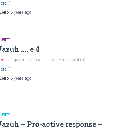
ore…)
Lello
,
6 years
ago
URITY
azuh …. e 4
zuh
si aggiorna e rilascia la master release 4.0.0
ore…)
Lello
,
6 years
ago
URITY
azuh – Pro-active response –