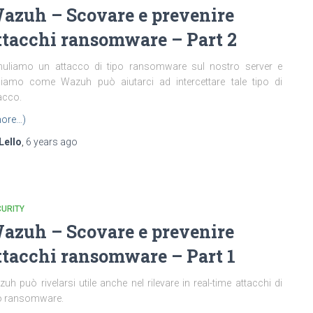
azuh – Scovare e prevenire
ttacchi ransomware – Part 2
muliamo un attacco di tipo ransomware sul nostro server e
diamo come Wazuh può aiutarci ad intercettare tale tipo di
acco.
ore…)
Lello
,
6 years
ago
URITY
azuh – Scovare e prevenire
ttacchi ransomware – Part 1
uh può rivelarsi utile anche nel rilevare in real-time attacchi di
o ransomware.