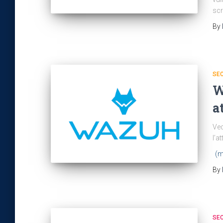
scr
By
SEC
W
a
Ved
l’a
(m
By
SEC