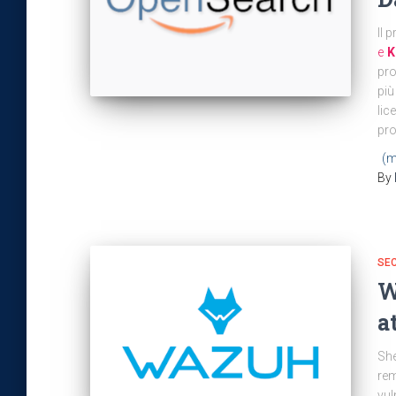
Il 
e
K
pro
più
lic
pro
(m
By
SEC
W
a
She
rem
vul