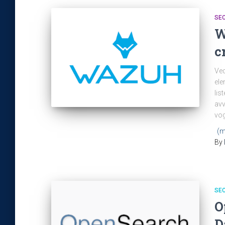
SEC
W
c
Ved
ele
lis
avv
vog
(m
By
SEC
O
D