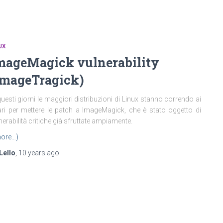
UX
mageMagick vulnerability
ImageTragick)
questi giorni le maggiori distribuzioni di Linux stanno correndo ai
ari per mettere le patch a ImageMagick, che è stato oggetto di
nerabilità critiche già sfruttate ampiamente.
ore…)
Lello
,
10 years
ago