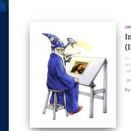
LIN
I
(
In 
rip
vul
(m
By