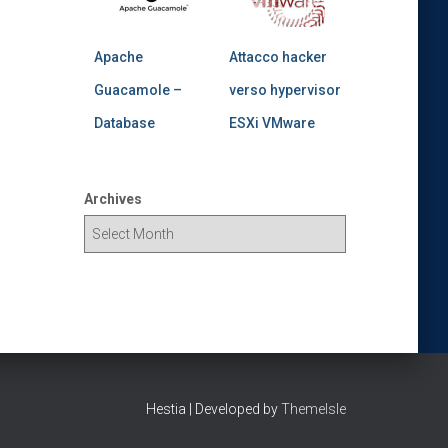
Apache
Attacco hacker
Guacamole –
verso hypervisor
Database
ESXi VMware
Archives
Hestia | Developed by
ThemeIsle