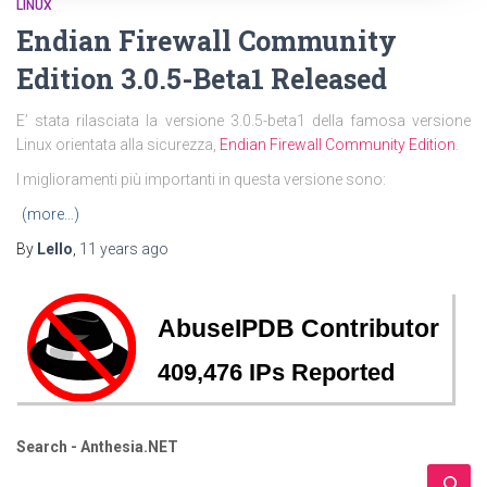
LINUX
Endian Firewall Community
Edition 3.0.5-Beta1 Released
E’ stata rilasciata la versione 3.0.5-beta1 della famosa versione
Linux orientata alla sicurezza,
Endian Firewall Community Edition
.
I miglioramenti più importanti in questa versione sono:
(more…)
By
Lello
,
11 years
ago
Search - Anthesia.NET