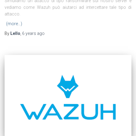
Simuliamo un attacco di tipo ransomware sul nostro server e
vediamo come Wazuh può aiutarci ad intercettare tale tipo di
attacco.
(more…)
By
Lello
,
6 years
ago