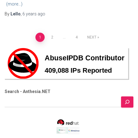
(more…)
By
Lello
,
6 years
ago
Posts
1
2
…
4
NEXT
pagination
Search - Anthesia.NET