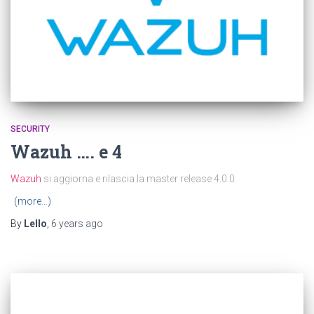
SECURITY
Wazuh …. e 4
Wazuh
si aggiorna e rilascia la master release 4.0.0
(more…)
By
Lello
,
6 years
ago