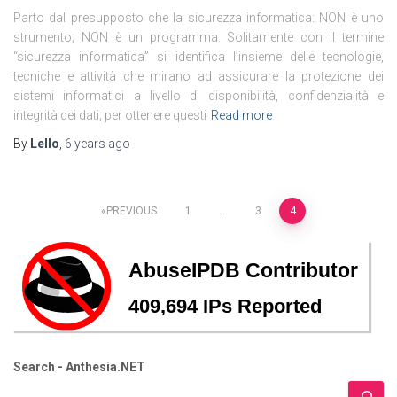
Parto dal presupposto che la sicurezza informatica: NON è uno
strumento; NON è un programma. Solitamente con il termine
“sicurezza informatica” si identifica l’insieme delle tecnologie,
tecniche e attività che mirano ad assicurare la protezione dei
sistemi informatici a livello di disponibilità, confidenzialità e
integrità dei dati; per ottenere questi
Read more
By
Lello
,
6 years
ago
Posts
PREVIOUS
1
…
3
4
pagination
Search - Anthesia.NET