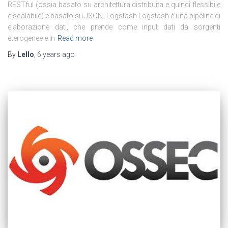
RESTful (ossia basato su architettura distribuita e quindi flessibile
e scalabile) e basato su JSON. Logstash Logstash è una pipeline di
elaborazione dati, che prende come input dati da sorgenti
eterogenee e in
Read more
By
Lello
,
6 years
ago