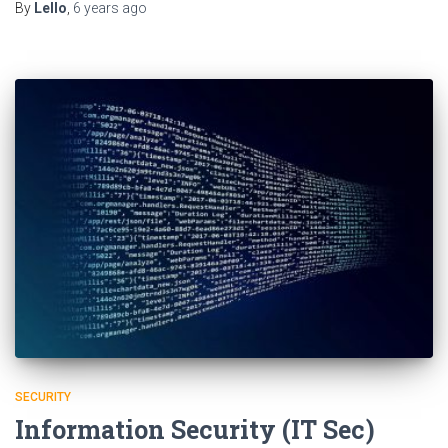
By
Lello
,
6 years
ago
SECURITY
Information Security (IT Sec)