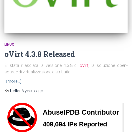
LINUX
oVirt 4.3.8 Released
E’ stata rilasciata la versione 4.3.8 di
oVirt
, la soluzione open-
source di virtualizzazione distribuita.
(more…)
By
Lello
,
6 years
ago