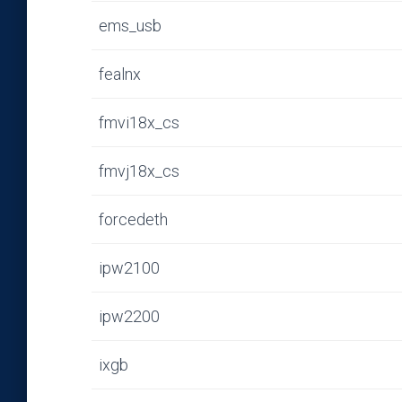
ems_usb
fealnx
fmvi18x_cs
fmvj18x_cs
forcedeth
ipw2100
ipw2200
ixgb