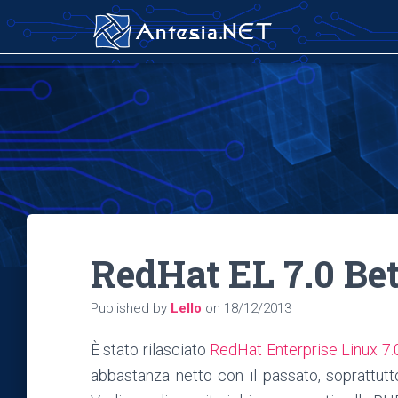
RedHat EL 7.0 Be
Published by
Lello
on
18/12/2013
È stato rilasciato
RedHat Enterprise Linux 7.
abbastanza netto con il passato, soprattutt