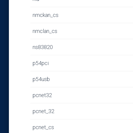
nmckan_cs
nmclan_cs
ns83820
p54pci
p54usb
pcnet32
pcnet_32
pcnet_cs