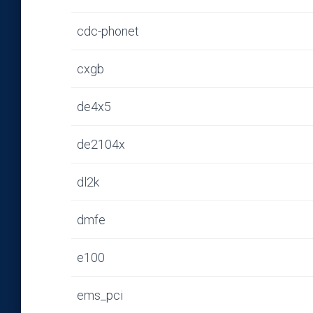
cdc-phonet
cxgb
de4x5
de2104x
dl2k
dmfe
e100
ems_pci