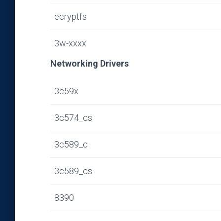
ecryptfs
3w-xxxx
Networking Drivers
3c59x
3c574_cs
3c589_c
3c589_cs
8390