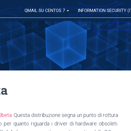
QMAIL SU CENTOS 7
INFORMATION SECURITY (I
ta
0beta
. Questa distribuzione segna un punto di rottura
o per quanto riguarda i driver di hardware obsoleti.