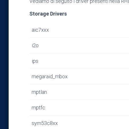
Vediamo di seguito i driver presenti nella RHE
Storage Drivers
aic7xxx
i2o
ips
megaraid_mbox
mptlan
mptfc
sym53c8xx