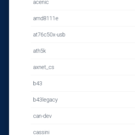
acenic
amd8111e
at76c50x-usb
ath5k
axnet_cs
b43
b43legacy
can-dev
cassini