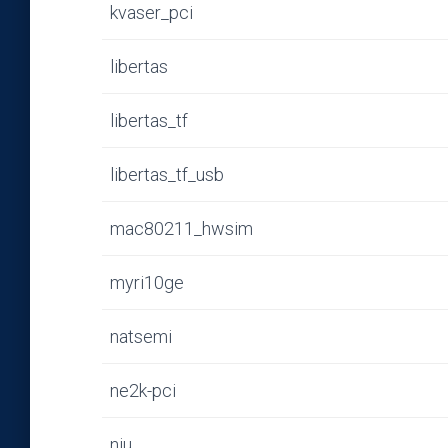
kvaser_pci
libertas
libertas_tf
libertas_tf_usb
mac80211_hwsim
myri10ge
natsemi
ne2k-pci
niu