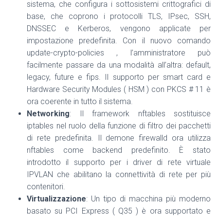
sistema, che configura i sottosistemi crittografici di
base, che coprono i protocolli TLS, IPsec, SSH,
DNSSEC e Kerberos, vengono applicate per
impostazione predefinita. Con il nuovo comando
update-crypto-policies , l’amministratore può
facilmente passare da una modalità all’altra: default,
legacy, future e fips. Il supporto per smart card e
Hardware Security Modules ( HSM ) con PKCS # 11 è
ora coerente in tutto il sistema.
Networking
: Il framework nftables sostituisce
iptables nel ruolo della funzione di filtro dei pacchetti
di rete predefinita. Il demone firewalld ora utilizza
nftables come backend predefinito. È stato
introdotto il supporto per i driver di rete virtuale
IPVLAN che abilitano la connettività di rete per più
contenitori.
Virtualizzazione
: Un tipo di macchina più moderno
basato su PCI Express ( Q35 ) è ora supportato e