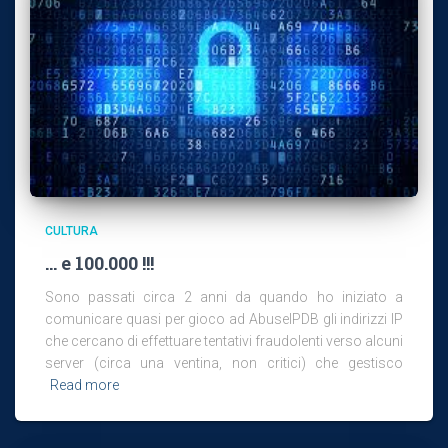
CULTURA
… e 100.000 !!!
Sono passati circa 2 anni da quando ho iniziato a
comunicare quasi per gioco ad AbuseIPDB gli indirizzi IP
che cercano di effettuare tentativi fraudolenti verso alcuni
server (circa una ventina, non critici) che gestisco
Read more