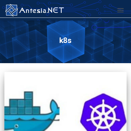
TOGG
k8s