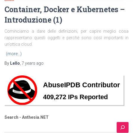
Container, Docker e Kubernetes –
Introduzione (1)
Cominciamo a dare delle definizioni, per capire meglio cosa
rappresentano questi oggetti e perchè sono così importanti in
un’ottica cloud.
(more…)
By
Lello
,
7 years
ago
Search - Anthesia.NET