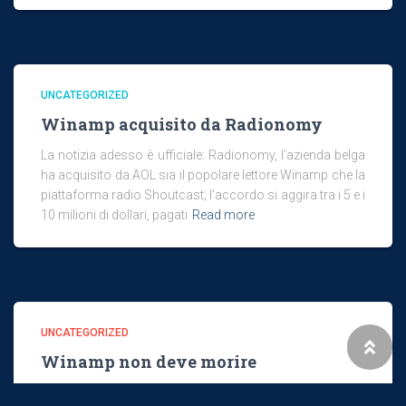
UNCATEGORIZED
Winamp acquisito da Radionomy
La notizia adesso è ufficiale: Radionomy, l’azienda belga
ha acquisito da AOL sia il popolare lettore Winamp che la
piattaforma radio Shoutcast; l’accordo si aggira tra i 5 e i
10 milioni di dollari, pagati
Read more
UNCATEGORIZED
Winamp non deve morire
Dopo lo switch-off da parte di AOL del famoso player