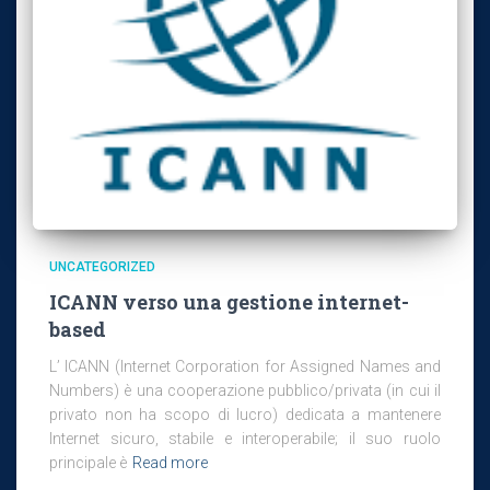
UNCATEGORIZED
ICANN verso una gestione internet-
based
L’ ICANN (Internet Corporation for Assigned Names and
Numbers) è una cooperazione pubblico/privata (in cui il
privato non ha scopo di lucro) dedicata a mantenere
Internet sicuro, stabile e interoperabile; il suo ruolo
principale è
Read more