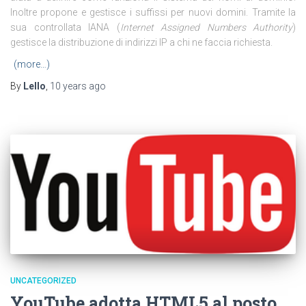
Inoltre propone e gestisce i suffissi per nuovi domini. Tramite la
sua controllata IANA (
Internet Assigned Numbers Authority
)
gestisce la distribuzione di indirizzi IP a chi ne faccia richiesta.
(more…)
By
Lello
,
10 years
ago
UNCATEGORIZED
YouTube adotta HTML5 al posto