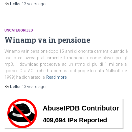
By
Lello
,
13 years
ago
UNCATEGORIZED
Winamp va in pensione
Winamp va in pensione dopo 15 anni di onorata carriera; quando è
uscito ed aveva praticamente il monopolio come player per gli
mp3, il download procedeva ad un ritmo di più di 1 milione al
giorno. Ora AOL (che ha comprato il progetto dalla Nullsoft nel
1999) ha dichiarato la
Read more
By
Lello
,
13 years
ago