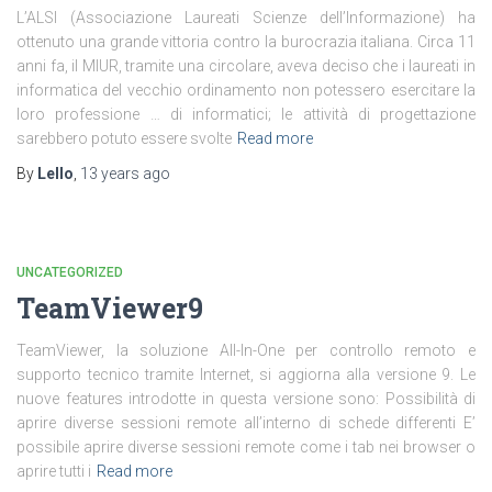
L’ALSI (Associazione Laureati Scienze dell’Informazione) ha
ottenuto una grande vittoria contro la burocrazia italiana. Circa 11
anni fa, il MIUR, tramite una circolare, aveva deciso che i laureati in
informatica del vecchio ordinamento non potessero esercitare la
loro professione … di informatici; le attività di progettazione
sarebbero potuto essere svolte
Read more
By
Lello
,
13 years
ago
UNCATEGORIZED
TeamViewer9
TeamViewer, la soluzione All-In-One per controllo remoto e
supporto tecnico tramite Internet, si aggiorna alla versione 9. Le
nuove features introdotte in questa versione sono: Possibilità di
aprire diverse sessioni remote all’interno di schede differenti E’
possibile aprire diverse sessioni remote come i tab nei browser o
aprire tutti i
Read more