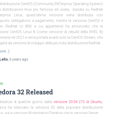
distribuzione CentOS (Community ENTerprise Operating System)
a distribuzione linux più famosa ed usata, basata su RedHat
erprise Linux; quest’ultima versione viene distribuita con
porto obbligatorio a pagamento, mentre la versione CentOS è
en. RedHat (o IBM, a cui appartiene) ha annunciato che la
sione CentOS Linux 8 (come versione di rebuild della RHEL 8)
minerà nel 2021 e verrà portata avanti solo la CentOS Stream, che
gerà da versione di sviluppo della più nota distribuzione RedHat.
ore…)
Lello
,
6 years
ago
UX
edora 32 Released
istanza di qualche giorno dalla
versione 20.04 LTS di Ubuntu
,
ora ha rilasciato la versione 32 della popolare distribuzione
ux, sia in versione Workstation/Desktop che in versione Server.