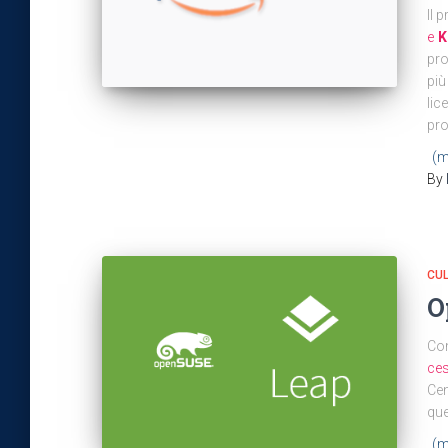
Il 
e
K
pro
più
lic
pro
(m
By
CU
O
Co
ces
Cen
que
(m