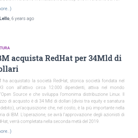
ore…)
Lello
,
6 years
ago
LTURA
BM acquista RedHat per 34Mld di
ollari
 ha acquistato la società RedHat, storica società fondata nel
3 con all’attivo circa 12.000 dipendenti, attiva nel mondo
l’Open Source e che sviluppa l’omonima distribuzione Linux. Il
zzo di acquisto è di 34 Mld di dollari (divisi tra equity e sanatura
 debito), un’acquisizione che, nel costo, è la più importante nella
ria di IBM. L’operazione, se avrà l’approvazione degli azionisti di
Hat, verrà completata nella seconda metà del 2019.
ore…)