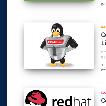
By
CU
C
L
In 
8 a
(m
By
CU
C