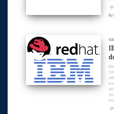
(m
By
CU
I
d
IBM
199
del
pre
del
sto
Red
(m