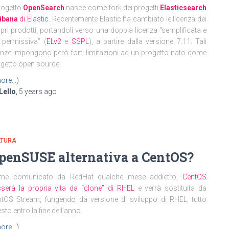
progetto
OpenSearch
nasce come fork dei progetti
Elasticsearch
ibana
di Elastic
. Recentemente Elastic ha cambiato le licenza dei
pri prodotti, portandoli verso una doppia licenza “semplificata e
 permissiva” (
ELv2
e
SSPL
), a partire dalla versione 7.11. Tali
enze impongono però forti limitazioni ad un progetto nato come
getto open source.
ore…)
Lello
,
5 years
ago
LTURA
penSUSE alternativa a CentOS?
me comunicato da RedHat qualche mese addietro,
CentOS
serà la propria vita da “clone” di RHEL
e verrà sostituita da
tOS Stream, fungendo da versione di sviluppo di RHEL; tutto
sto entro la fine dell’anno.
ore…)