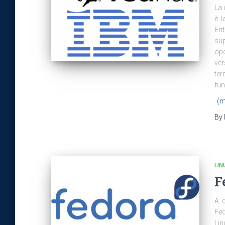
La 
è l
Ent
sup
op
ver
ter
fun
(m
By
LIN
F
A d
Fed
Lin