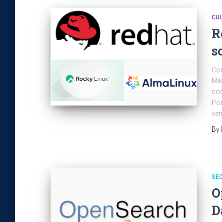
CU
R
s
Con
Mik
cod
Por
ven
By
SEC
O
D