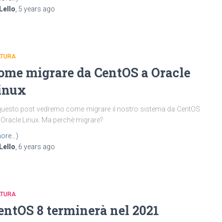
Lello
,
5 years
ago
LTURA
ome migrare da CentOS a Oracle
inux
questo post vedremo come migrare il nostro sistema da CentOS
 Oracle Linux. Ma perchè migrare?
ore…)
Lello
,
6 years
ago
LTURA
entOS 8 terminerà nel 2021